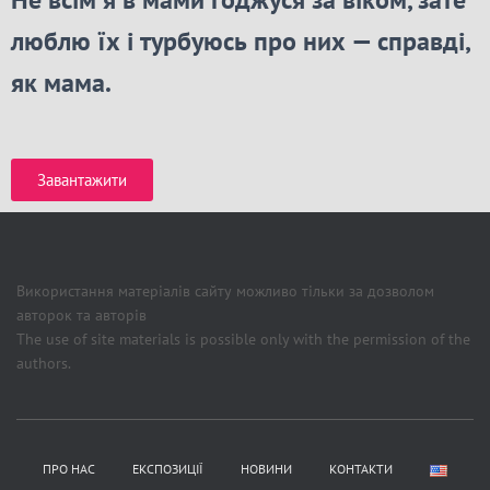
люблю їх і турбуюсь про них — справді,
як мама.
Завантажити
Використання матеріалів сайту можливо тільки за дозволом
авторок та авторів
The use of site materials is possible only with the permission of the
authors.
ПРО НАС
ЕКСПОЗИЦІЇ
НОВИНИ
КОНТАКТИ