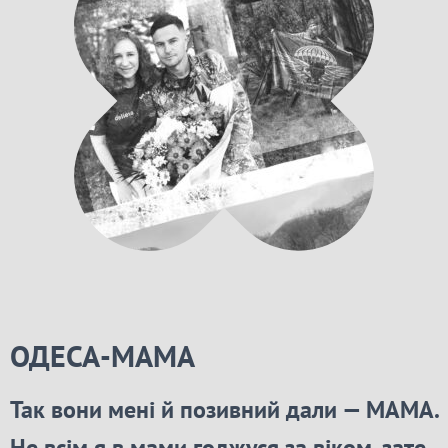
ОДЕСА-МАМА
Так вони мені й позивний дали — МАМА.
Не всім я в мами годжуся за віком, зате