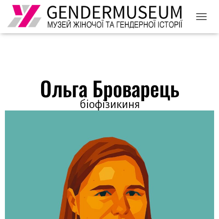
ПЕРЕМ
Ольга Броварець
біофізикиня