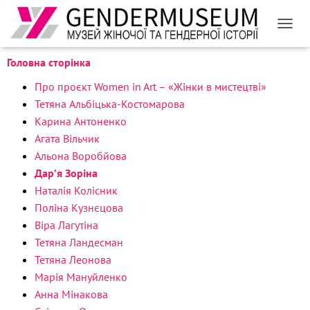
ПЕРЕМ
Головна сторінка
Про проєкт Women in Art – «Жінки в мистецтві»
Тетяна Альбіцька-Костомарова
Карина Антоненко
Агата Вільчик
Альона Воробйова
Дар’я Зоріна
Наталія Колісник
Поліна Кузнєцова
Віра Лагутіна
Тетяна Ландесман
Тетяна Леонова
Марія Мануйленко
Анна Мінакова