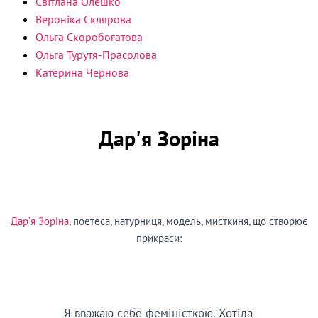
Світлана Олешко
Вероніка Склярова
Ольга Скоробогатова
Ольга Турутя-Прасолова
Катерина Чернова
Дар'я Зоріна
Дар’я Зоріна
, поетеса, натурниця, модель, мисткиня, що створює
прикраси:
Я вважаю себе феміністкою. Хотіла