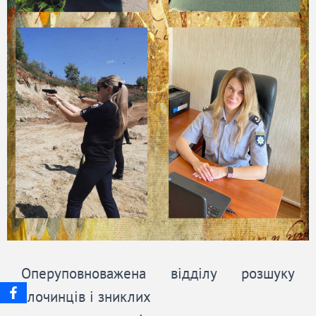
Оперуповноважена відділу розшуку
злочинців і зниклих