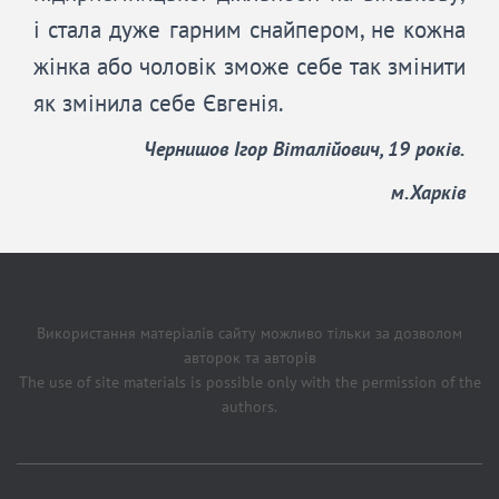
і стала дуже гарним снайпером, не кожна
жінка або чоловік зможе себе так змінити
як змінила себе Євгенія.
Чернишов Ігор Віталійович, 19 років.
м.Харків
Використання матеріалів сайту можливо тільки за дозволом
авторок та авторів
The use of site materials is possible only with the permission of the
authors.