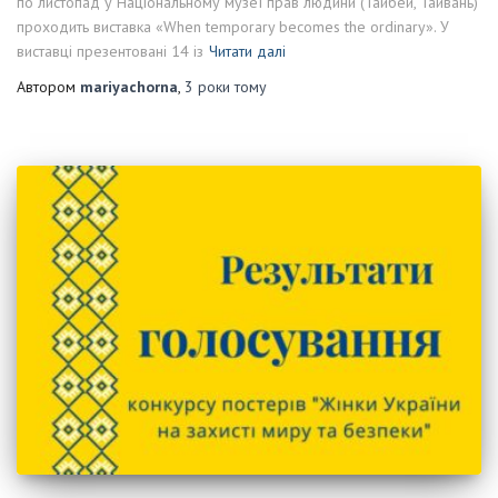
по листопад у Національному музеї прав людини (Тайбей, Тайвань)
проходить виставка «When temporary becomes the ordinary». У
виставці презентовані 14 із
Читати далі
Автором
mariyachorna
,
3 роки
тому