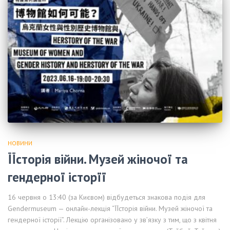
НОВИНИ
ЇЇсторія війни. Музей жіночої та
гендерної історїї
16 червня о 13:40 (за Києвом) відбудеться знакова подія для
Gendermuseum — онлайн-лекція “ЇЇсторія війни. Музей жіночої та
гендерної історії”. Лекцію організовано у звʼязку з тим, що з квітня