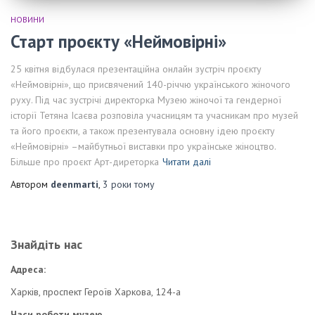
НОВИНИ
Старт проєкту «Неймовірні»
25 квітня відбулася презентаційна онлайн зустріч проєкту
«Неймовірні», що присвячений 140-річчю українського жіночого
руху. Під час зустрічі директорка Музею жіночої та гендерної
історії Тетяна Ісаєва розповіла учасницям та учасникам про музей
та його проєкти, а також презентувала основну ідею проєкту
«Неймовірні» –майбутньої виставки про українське жіноцтво.
Більше про проєкт Арт-диреторка
Читати далі
Автором
deenmarti
,
3 роки
тому
Знайдіть нас
Адреса:
Харків, проспект Героїв Харкова, 124-а
Часи роботи музею