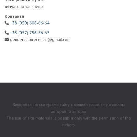
тимчасово зачинено
Контакти
+38 (050) 608-66-64
+38 (057) 756-56-62
genderculturecentre@gmail.com
Використання матеріалів сайту можливо тільки за дозволом
авторок та авторів
The use of site materials is possible only with the permission of the
authors.