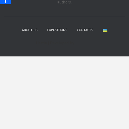
authors.
ABOUT US
EXPOSITIONS
CONTACTS
Hestia | Developed by
ThemeIsle