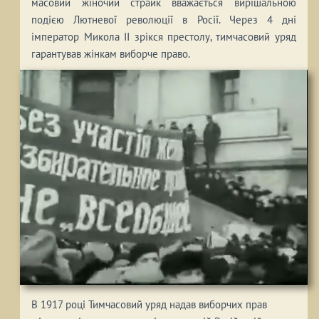
масовий жіночий страйк вважається вирішальною
подією Лютневої революції в Росії. Через 4 дні
імператор Микола II зрікся престолу, тимчасовий уряд
гарантував жінкам виборче право.
В 1917 році Тимчасовий уряд надав виборчих прав