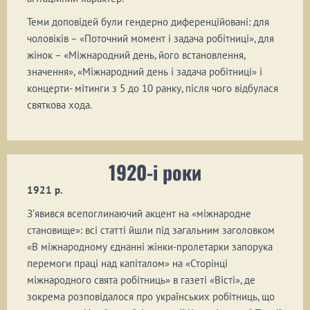
Теми доповідей були гендерно диференційовані: для
чоловіків – «Поточний момент і задача робітниці», для
жінок – «Міжнародний день, його встановлення,
значення», «Міжнародний день і задача робітниці» і
концерти- мітинги з 5 до 10 ранку, після чого відбулася
святкова хода.
1920-і роки
1921 р.
З’явився всепоглинаючий акцент на «міжнародне
становище»: всі статті йшли під загальним заголовком
«В міжнародному єднанні жінки-пролетарки запорука
перемоги праці над капіталом» на «Сторінці
міжнародного свята робітниць» в газеті «Вісті», де
зокрема розповідалося про українських робітниць, що