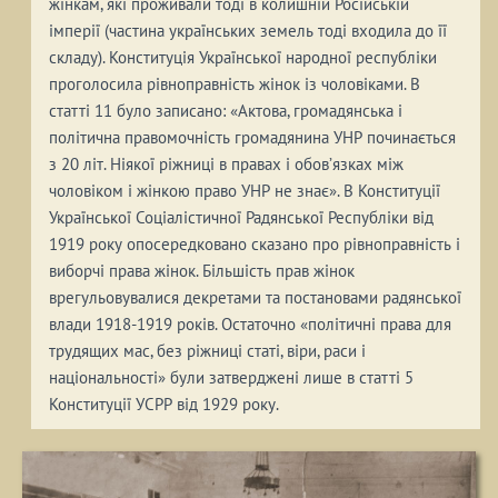
жінкам, які проживали тоді в колишній Російській
імперії (частина українських земель тоді входила до її
складу). Конституція Української народної республіки
проголосила рівноправність жінок із чоловіками. В
статті 11 було записано: «Актова, громадянська і
політична правомочність громадянина УНР починається
з 20 літ. Ніякої ріжниці в правах і обов’язках між
чоловіком і жінкою право УНР не знає». В Конституції
Української Соціалістичної Радянської Республіки від
1919 року опосередковано сказано про рівноправність і
виборчі права жінок. Більшість прав жінок
врегульовувалися декретами та постановами радянської
влади 1918-1919 років. Остаточно «політичні права для
трудящих мас, без ріжниці статі, віри, раси і
національності» були затверджені лише в статті 5
Конституції УСРР від 1929 року.