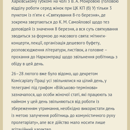
Харківському Губкомі на чолі з В. А. Мойровою (головою
відділу роботи серед жінок при ЦК КП (б) У) тільки 3
пунктом із п’яти є «Святкування 8-го березня», де
зокрема звертаються до К. М. Самойлової щодо тез
доповідей із значення 8 березня, а вся суть святкування
зводиться за формою до масового свята: мітинги-
концерти, лекції, організація дешевого буфету,
розповсюдження літератури, листівок, а головне –
прохання до Наркомпраці щодо звільнення робітниць з
обіду в цей день.
26–28 лютого вже було відомо, що декретом
Комісаріату Праці усі звільнялися на цілий день, у
телеграмі під грифом «Військово-термінова»
зазначалося, що особи жіночої статі, які працюють за
наймом у цей день звільняються від роботи із
збереженням утримання, необхідно використати день
із метою залучення робітниць до комуністичного руху
пролетаріату», але все дійство мало носити лише
агітаційний характер.