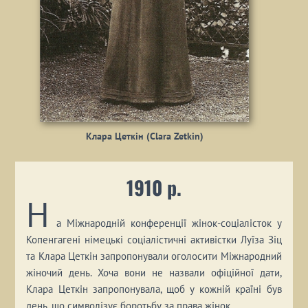
Клара Цеткін (Clara Zetkin)
1910 р.
Н
а Міжнародній конференції жінок-соціалісток у
Копенгагені німецькі соціалістичні активістки Луїза Зіц
та Клара Цеткін запропонували оголосити Міжнародний
жіночий день. Хоча вони не назвали офіційної дати,
Клара Цеткін запропонувала, щоб у кожній країні був
день, що символізує боротьбу за права жінок.