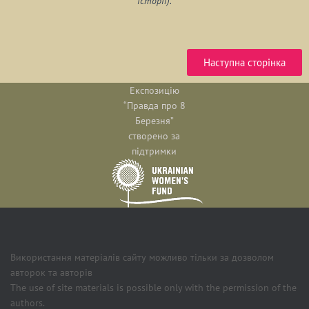
історії).
Наступна сторінка
Експозицію
“Правда про 8
Березня”
створено за
підтримки
Використання матеріалів сайту можливо тільки за дозволом
авторок та авторів
The use of site materials is possible only with the permission of the
authors.