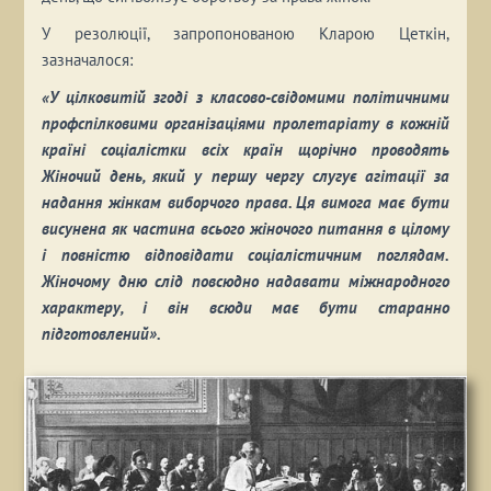
У резолюції, запропонованою Кларою Цеткін,
зазначалося:
«У цілковитій згоді з класово-свідомими політичними
профспілковими організаціями пролетаріату в кожній
країні соціалістки всіх країн щорічно проводять
Жіночий день, який у першу чергу слугує агітації за
надання жінкам виборчого права. Ця вимога має бути
висунена як частина всього жіночого питання в цілому
і повністю відповідати соціалістичним поглядам.
Жіночому дню слід повсюдно надавати міжнародного
характеру, і він всюди має бути старанно
підготовлений».