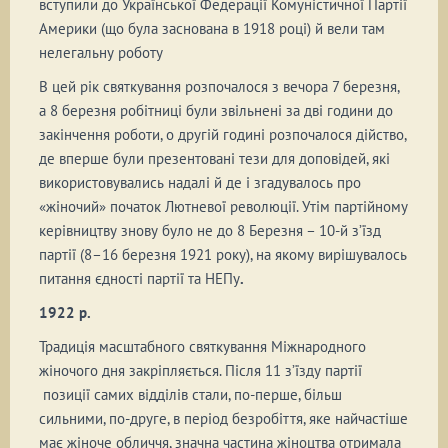
вступили до Української Федерації Комуністичної Партії
Америки (що була заснована в 1918 році) й вели там
нелегальну роботу
В цей рік святкування розпочалося з вечора 7 березня,
а 8 березня робітниці були звільнені за дві години до
закінчення роботи, о другій годині розпочалося дійство,
де вперше були презентовані тези для доповідей, які
використовувались надалі й де і згадувалось про
«жіночий» початок Лютневої революції. Утім партійному
керівництву знову було не до 8 Березня – 10-й з’їзд
партії (8–16 березня 1921 року), на якому вирішувалось
питання єдності партії та НЕПу
.
1922 р.
Традиція масштабного святкування Міжнародного
жіночого дня закріпляється. Після 11 з’їзду партії
позиції самих відділів стали, по-перше, більш
сильними, по-друге, в період безробіття, яке найчастіше
має жіноче обличчя, значна частина жіноцтва отримала