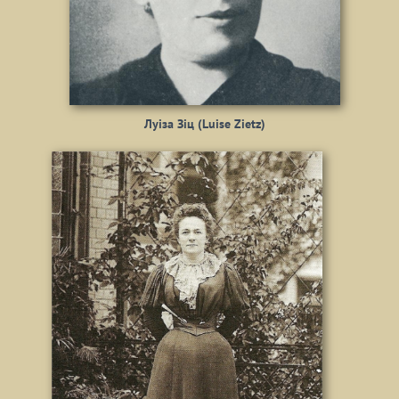
Луіза Зіц (Luise Zietz)