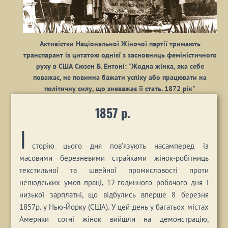
Активістки Національної Жіночої партії тримають
транспарант із цитатою однієї з засновниць феміністичного
руху в США Сюзен Б. Ентоні: "Жодна жінка, яка себе
поважає, не повинна бажати успіху або працювати на
політичну силу, що зневажає її стать. 1872 рік"
1857 р.
І
сторію цього дня пов’язують насамперед із
масовими березневими страйками жінок-робітниць
текстильної та швейної промисловості проти
нелюдських умов праці, 12-годинного робочого дня і
низької зарплатні, що відбулись вперше 8 березня
1857р. у
Нью-Йорку (США)
. У цей день у багатьох містах
Америки сотні жінок вийшли на демонстрацію,