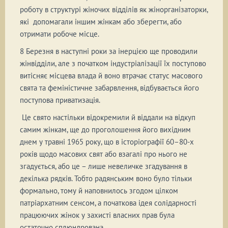
роботу в структурі жіночих відділів як жінорганізаторки,
які допомагали іншим жінкам або зберегти, або
отримати робоче місце.
8 Березня в наступні роки за інерцією ще проводили
жінвідділи, але з початком індустріалізації їх поступово
витісняє місцева влада й воно втрачає статус масового
свята та феміністичне забарвлення, відбувається його
поступова приватизація.
Це свято настільки відокремили й віддали на відкуп
самим жінкам, ще до проголошення його вихідним
днем у травні 1965 року, що в історіографії 60–80-х
років щодо масових свят або взагалі про нього не
згадується, або це – лише невеличке згадування в
декілька рядків. Тобто радянським воно було тільки
формально, тому й наповнилось згодом цілком
патріархатним сенсом, а початкова ідея солідарності
працюючих жінок у захисті власних прав була
остаточно сплюндрована.