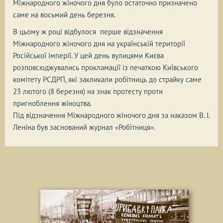
Міжнародного жіночого дня було остаточно призначено
саме на восьмий день березня.
В цьому ж році відбулося перше відзначення
Міжнародного жіночого дня на українській території
Російської імперії. У цей день вулицями Києва
розповсюджувались прокламації із печаткою Київського
комітету РСДРП, які закликали робітниць до страйку саме
23 лютого (8 березня) на знак протесту проти
пригноблення жіноцтва.
Під відзначення Міжнародного жіночого дня за наказом В. І.
Леніна був заснований журнал «Робітниця».