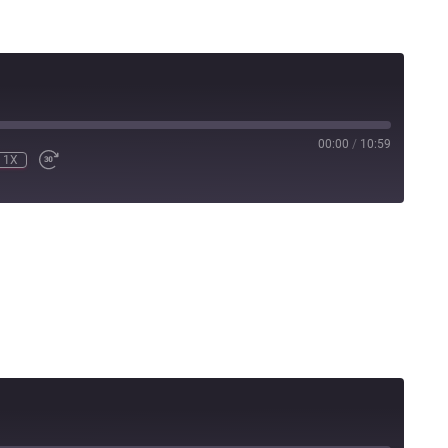
00:00
/
10:59
1X