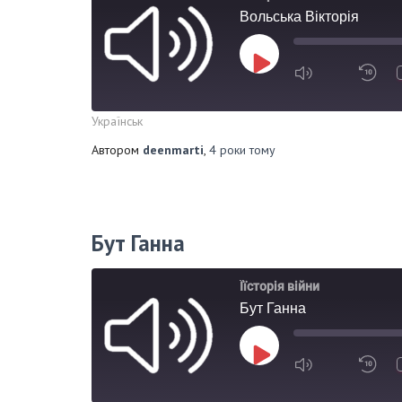
Вольська Вікторія
Українськ
Автором
deenmarti
,
4 роки
тому
Бут Ганна
Їїсторія війни
Бут Ганна