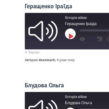
Геращенко Іраїда
Їїсторія війни
Геращенко Іраїда
м. Херсон
Автором
deenmarti
,
4 роки
тому
Блудова Ольга
Їїсторія війни
Блудова Ольга