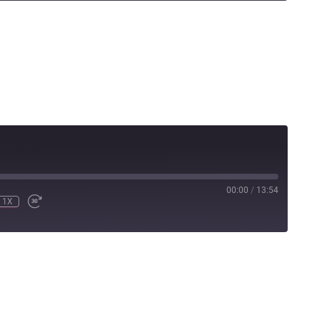
00:00
/
13:54
1X