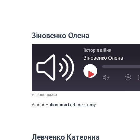
Зіновенко Олена
Їїсторія війни
Зіновенко Олена
м. Запоріжжя
Автором
deenmarti
,
4 роки
тому
Левченко Катерина