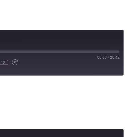
00:00
/
20:42
1X