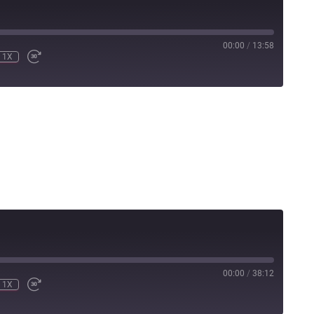
00:00
/
13:58
1X
00:00
/
38:12
1X