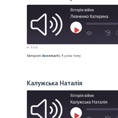
Їїсторія війни
Левченко Катерина
м. Київ
Автором
deenmarti
,
4 роки
тому
Калужська Наталія
Їїсторія війни
Калужська Наталія