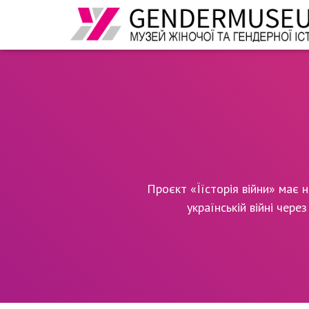
Проєкт «Їїсторія війни» має 
українській війні чере