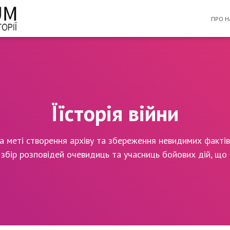
ПРО Н
Їїсторія війни
на меті створення архіву та збереження невидимих фактів 
з збір розповідей очевидиць та учасниць бойових дій, що 