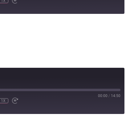
1X
00:00
/
14:50
1X