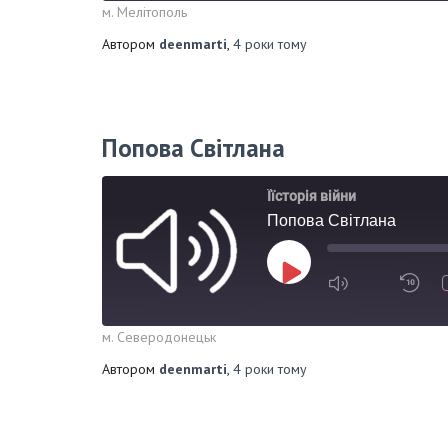
м. Мелітополь
Автором
deenmarti
,
4 роки
тому
Попова Світлана
Їїсторія війни
Попова Світлана
м. Северодонецьк
Автором
deenmarti
,
4 роки
тому