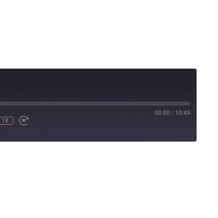
00:00
/
10:45
1X