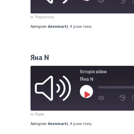
м. Маріуполь
Автором
deenmarti
,
4 роки
тому
Яна N
Їїсторія війни
Яна N
м. Львів
Автором
deenmarti
,
4 роки
тому