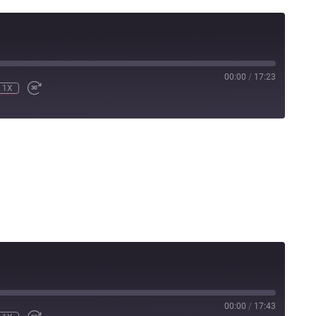
00:00
/
17:23
1X
00:00
/
17:43