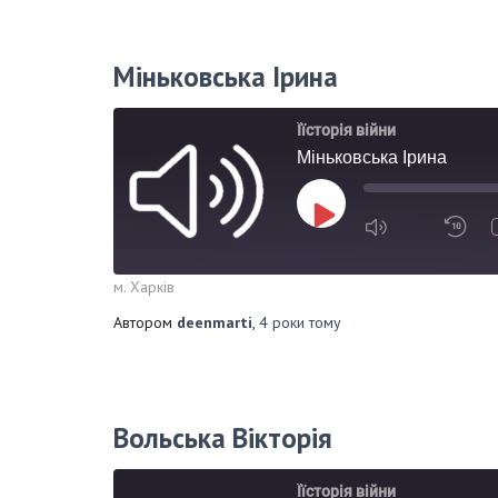
Міньковська Ірина
Їїсторія війни
Міньковська Ірина
м. Харків
Автором
deenmarti
,
4 роки
тому
Вольська Вікторія
Їїсторія війни